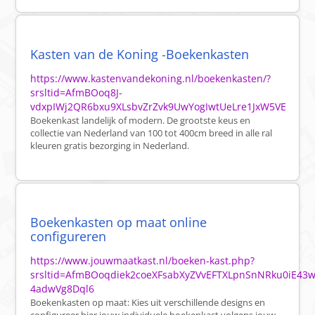
Kasten van de Koning -Boekenkasten
https://www.kastenvandekoning.nl/boekenkasten/?
srsltid=AfmBOoq8J-
vdxpIWj2QR6bxu9XLsbvZrZvk9UwYogIwtUeLre1JxW5VE
Boekenkast landelijk of modern. De grootste keus en
collectie van Nederland van 100 tot 400cm breed in alle ral
kleuren gratis bezorging in Nederland.
Boekenkasten op maat online
configureren
https://www.jouwmaatkast.nl/boeken-kast.php?
srsltid=AfmBOoqdiek2coeXFsabXyZVvEFTXLpnSnNRku0iE43w
4adwVg8Dql6
Boekenkasten op maat: Kies uit verschillende designs en