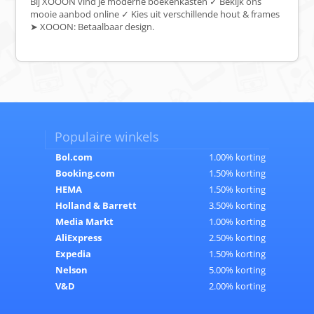
Bij XOOON vind je moderne boekenkasten ✓ Bekijk ons
mooie aanbod online ✓ Kies uit verschillende hout & frames
➤ XOOON: Betaalbaar design.
Populaire winkels
Bol.com
1.00% korting
Booking.com
1.50% korting
HEMA
1.50% korting
Holland & Barrett
3.50% korting
Media Markt
1.00% korting
AliExpress
2.50% korting
Expedia
1.50% korting
Nelson
5.00% korting
V&D
2.00% korting