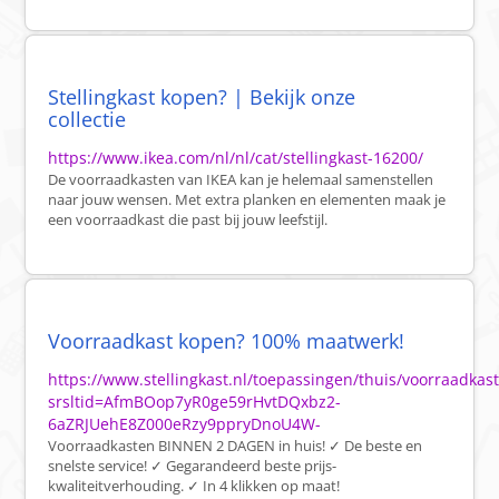
Stellingkast kopen? | Bekijk onze
collectie
https://www.ikea.com/nl/nl/cat/stellingkast-16200/
De voorraadkasten van IKEA kan je helemaal samenstellen
naar jouw wensen. Met extra planken en elementen maak je
een voorraadkast die past bij jouw leefstijl.
Voorraadkast kopen? 100% maatwerk!
https://www.stellingkast.nl/toepassingen/thuis/voorraadkast
srsltid=AfmBOop7yR0ge59rHvtDQxbz2-
6aZRJUehE8Z000eRzy9ppryDnoU4W-
Voorraadkasten BINNEN 2 DAGEN in huis! ✓ De beste en
snelste service! ✓ Gegarandeerd beste prijs-
kwaliteitverhouding. ✓ In 4 klikken op maat!