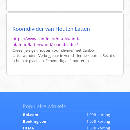
Roomdivider van Houten Latten
https://www.cando.eu/nl-nl/wand-
plafond/lattenwand/roomdivider/
Creëer je eigen houten roomdivider met CanDo
lattenwanden. Verkrijgbaar in verschillende kleuren. Recht of
schuin te plaatsen. Eenvoudig zelf monteren.
Populaire winkels
Bol.com
1.00% korting
Booking.com
1.50% korting
HEMA
1.50% korting