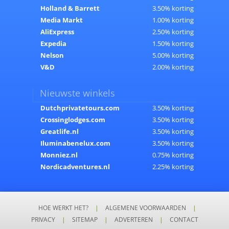
Holland & Barrett
3.50% korting
Media Markt
1.00% korting
AliExpress
2.50% korting
Expedia
1.50% korting
Nelson
5.00% korting
V&D
2.00% korting
Nieuwste winkels
Dutchprivatetours.com
3.50% korting
Crossinglodges.com
3.50% korting
Greatlife.nl
3.50% korting
Iluminabenelux.com
3.50% korting
Monniez.nl
0.75% korting
Nordicadventures.nl
2.25% korting
HOE WERKT HET?
|
ALGEMENE VOORWAARDEN
|
PRIVACY
|
SITEMAP
|
ADVERTEREN
|
CONTACT