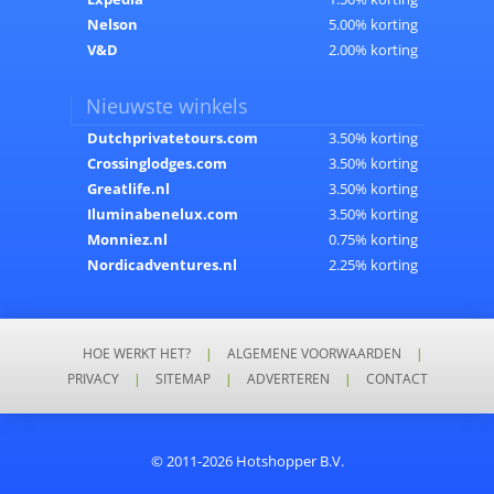
Nelson
5.00% korting
V&D
2.00% korting
Nieuwste winkels
Dutchprivatetours.com
3.50% korting
Crossinglodges.com
3.50% korting
Greatlife.nl
3.50% korting
Iluminabenelux.com
3.50% korting
Monniez.nl
0.75% korting
Nordicadventures.nl
2.25% korting
HOE WERKT HET?
|
ALGEMENE VOORWAARDEN
|
PRIVACY
|
SITEMAP
|
ADVERTEREN
|
CONTACT
© 2011-2026 Hotshopper B.V.