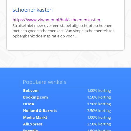
schoenenkasten
https://www.vtwonen.nl/hal/schoenenkasten
Struikel niet meer over een stapel uitgeschopte schoenen
met een goede schoenenkast. Van simpel schoenenrek tot
opbergbank: doe inspiratie op voor ...
Populaire winkels
Bol.com
1.00% korting
Booking.com
1.50% korting
HEMA
1.50% korting
Holland & Barrett
3.50% korting
Media Markt
1.00% korting
AliExpress
2.50% korting
Expedia
1.50% korting