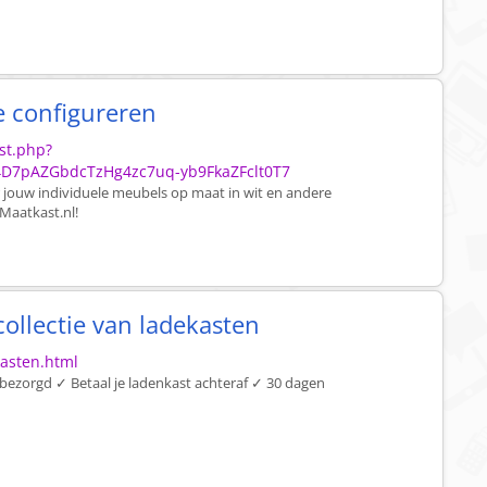
e configureren
st.php?
D7pAZGbdcTzHg4zc7uq-yb9FkaZFclt0T7
r jouw individuele meubels op maat in wit en andere
Maatkast.nl!
ollectie van ladekasten
asten.html
s bezorgd ✓ Betaal je ladenkast achteraf ✓ 30 dagen