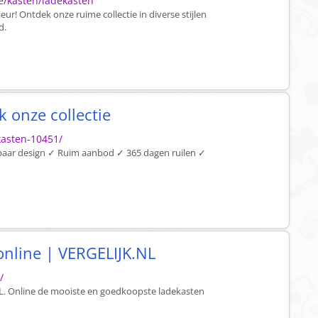
e/kasten/ladekasten
eur! Ontdek onze ruime collectie in diverse stijlen
d.
k onze collectie
kasten-10451/
baar design ✓ Ruim aanbod ✓ 365 dagen ruilen ✓
online | VERGELIJK.NL
/
L. Online de mooiste en goedkoopste ladekasten