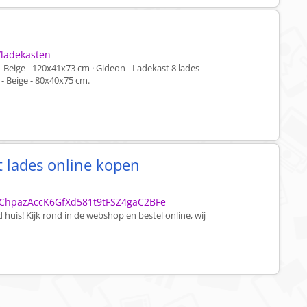
/ladekasten
- Beige - 120x41x73 cm · Gideon - Ladekast 8 lades -
 - Beige - 80x40x75 cm.
t lades online kopen
?
gChpazAccK6GfXd581t9tFSZ4gaC2BFe
 huis! Kijk rond in de webshop en bestel online, wij