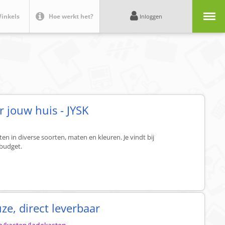
Menu
inkels
Hoe werkt het?
Inloggen
 jouw huis - JYSK
en in diverse soorten, maten en kleuren. Je vindt bij
 budget.
e, direct leverbaar