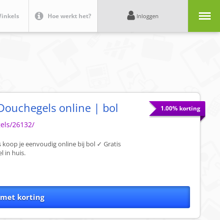
Menu
inkels
Hoe werkt het?
Inloggen
Douchegels online | bol
1.00% korting
gels/26132/
koop je eenvoudig online bij bol ✓ Gratis
 in huis.
 met korting