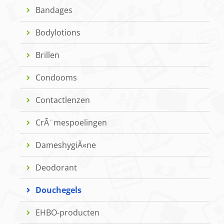
Bandages
Bodylotions
Brillen
Condooms
Contactlenzen
CrÃ¨mespoelingen
DameshygiÃ«ne
Deodorant
Douchegels
EHBO-producten