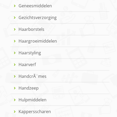
Geneesmiddelen
Gezichtsverzorging
Haarborstels
Haargroeimiddelen
Haarstyling
Haarverf
HandcrÃ¨mes
Handzeep
Hulpmiddelen
Kappersscharen