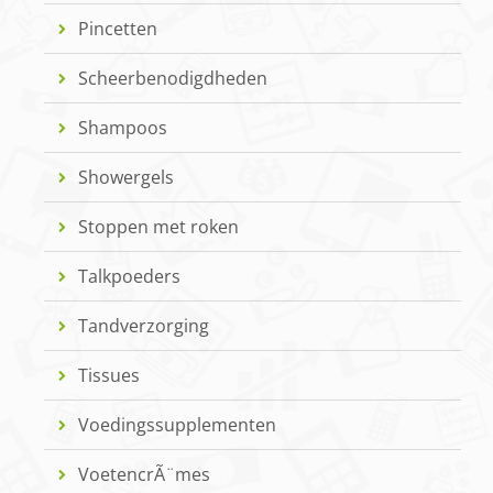
Pincetten
Scheerbenodigdheden
Shampoos
Showergels
Stoppen met roken
Talkpoeders
Tandverzorging
Tissues
Voedingssupplementen
VoetencrÃ¨mes