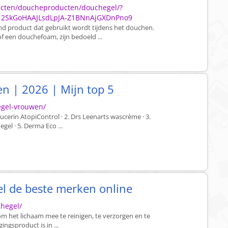
ucten/doucheproducten/douchegel/?
12SkGoHAAJLsdLpJA-Z1BNnAjGXDnPno9
nd product dat gebruikt wordt tijdens het douchen.
 een douchefoam, zijn bedoeld ...
n | 2026 | Mijn top 5
egel-vrouwen/
ucerin AtopiControl · 2. Drs Leenarts wascrème · 3.
gel · 5. Derma Eco ...
l de beste merken online
chegel/
m het lichaam mee te reinigen, te verzorgen en te
ingsproduct is in ...