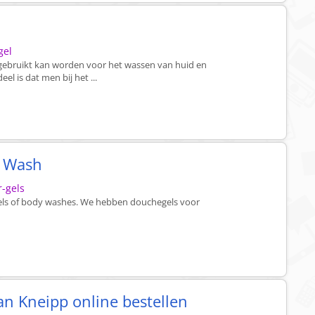
gel
e gebruikt kan worden voor het wassen van huid en
l is dat men bij het ...
y Wash
r-gels
els of body washes. We hebben douchegels voor
n Kneipp online bestellen