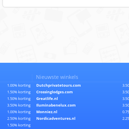
Nieuwste winkels
1.00% korting
Dutchprivatetours.com
3.5
1.50% korting
Crossinglodges.com
3.5
1.50% korting
Greatlife.nl
3.5
3.50% korting
Iluminabenelux.com
3.5
1.00% korting
Monniez.nl
0.7
2.50% korting
Nordicadventures.nl
2.2
1.50% korting