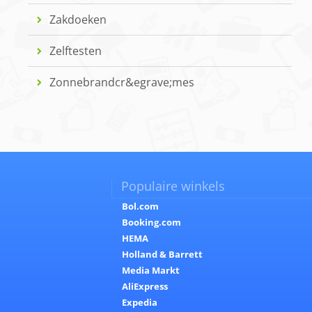
Zakdoeken
Zelftesten
Zonnebrandcr&egrave;mes
Populaire winkels
Bol.com
Booking.com
HEMA
Holland & Barrett
Media Markt
AliExpress
Expedia