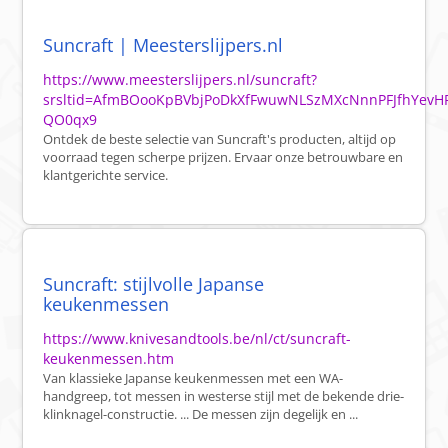
Suncraft | Meesterslijpers.nl
https://www.meesterslijpers.nl/suncraft?
srsltid=AfmBOooKpBVbjPoDkXfFwuwNLSzMXcNnnPFJfhYevHP
QO0qx9
Ontdek de beste selectie van Suncraft's producten, altijd op
voorraad tegen scherpe prijzen. Ervaar onze betrouwbare en
klantgerichte service.
Suncraft: stijlvolle Japanse
keukenmessen
https://www.knivesandtools.be/nl/ct/suncraft-
keukenmessen.htm
Van klassieke Japanse keukenmessen met een WA-
handgreep, tot messen in westerse stijl met de bekende drie-
klinknagel-constructie. ... De messen zijn degelijk en ...