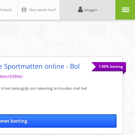
Menu
inkels
Hoe werkt het?
Inloggen
 Sportmatten online - Bol
1.00% korting
tten/53956/
t is het belangrijk om rekening te houden met het
 met korting