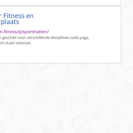
 Fitness en
tplaats
en-fitness/q/sportmatten/
eschikt voor verschillende disciplines zoals yoga,
ort staan centraal.