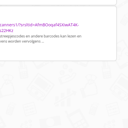
e-scanners1/?srsltid=AfmBOoqaf4SXiwAT4K-
s22HKz
 streepjescodes en andere barcodes kan lezen en
vens worden vervolgens ...