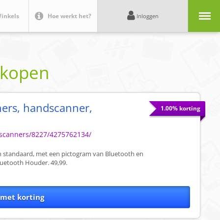
Menu
inkels
Hoe werkt het?
Inloggen
 kopen
ers, handscanner,
1.00% korting
escanners/8227/4275762134/
n standaard, met een pictogram van Bluetooth en
luetooth Houder. 49,99.
 met korting