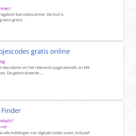
anner/
Pageloot-barcodescanner. De tool is
 eens gratis.
pjescodes gratis online
ing
lt decoderen en het relevante paginabereik, en klik
en. De geëxtraheerde ...
 Finder
etails?
=nl
 alle indelingen van digitale codes scant, inclusief