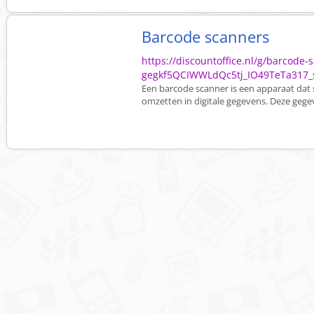
Barcode scanners
https://discountoffice.nl/g/barcod
gegkf5QCIWWLdQc5tj_IO49TeTa317_
Een barcode scanner is een apparaat dat
omzetten in digitale gegevens. Deze gege