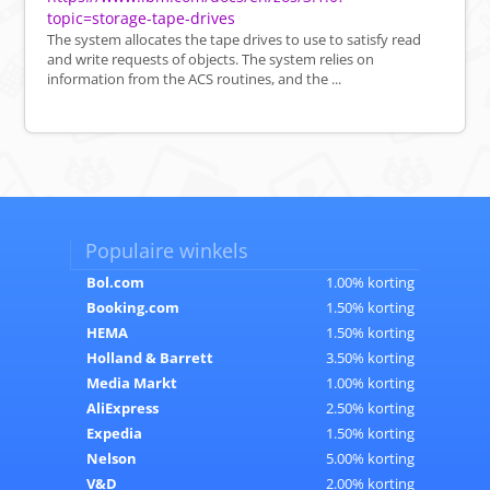
topic=storage-tape-drives
The system allocates the tape drives to use to satisfy read
and write requests of objects. The system relies on
information from the ACS routines, and the ...
Populaire winkels
Bol.com
1.00% korting
Booking.com
1.50% korting
HEMA
1.50% korting
Holland & Barrett
3.50% korting
Media Markt
1.00% korting
AliExpress
2.50% korting
Expedia
1.50% korting
Nelson
5.00% korting
V&D
2.00% korting