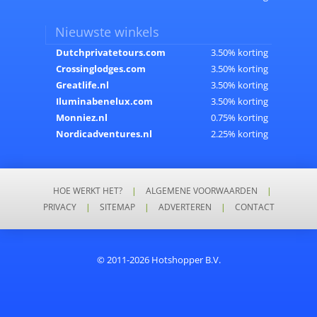
Nieuwste winkels
Dutchprivatetours.com
3.50% korting
Crossinglodges.com
3.50% korting
Greatlife.nl
3.50% korting
Iluminabenelux.com
3.50% korting
Monniez.nl
0.75% korting
Nordicadventures.nl
2.25% korting
HOE WERKT HET?
|
ALGEMENE VOORWAARDEN
|
PRIVACY
|
SITEMAP
|
ADVERTEREN
|
CONTACT
© 2011-2026 Hotshopper B.V.