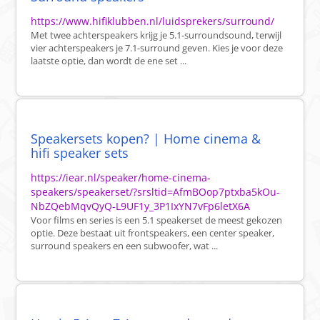
https://www.hifiklubben.nl/luidsprekers/surround/
Met twee achterspeakers krijg je 5.1-surroundsound, terwijl
vier achterspeakers je 7.1-surround geven. Kies je voor deze
laatste optie, dan wordt de ene set ...
Speakersets kopen? | Home cinema &
hifi speaker sets
https://iear.nl/speaker/home-cinema-
speakers/speakerset/?srsltid=AfmBOop7ptxba5kOu-
NbZQebMqvQyQ-L9UF1y_3P1IxYN7vFp6letX6A
Voor films en series is een 5.1 speakerset de meest gekozen
optie. Deze bestaat uit frontspeakers, een center speaker,
surround speakers en een subwoofer, wat ...