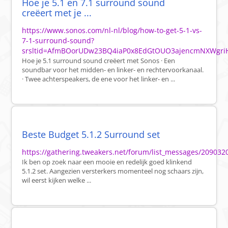
Hoe je 5.1 en 7.1 surround sound
creëert met je ...
https://www.sonos.com/nl-nl/blog/how-to-get-5-1-vs-
7-1-surround-sound?
srsltid=AfmBOorUDw23BQ4iaP0x8EdGtOUO3ajencmNXWgri
Hoe je 5.1 surround sound creëert met Sonos · Een
soundbar voor het midden- en linker- en rechtervoorkanaal.
· Twee achterspeakers, de ene voor het linker- en ...
Beste Budget 5.1.2 Surround set
https://gathering.tweakers.net/forum/list_messages/209032
Ik ben op zoek naar een mooie en redelijk goed klinkend
5.1.2 set. Aangezien versterkers momenteel nog schaars zijn,
wil eerst kijken welke ...