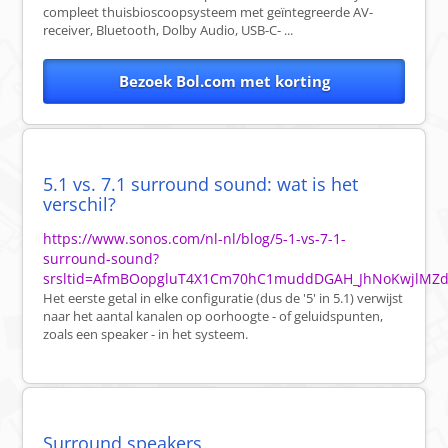
compleet thuisbioscoopsysteem met geïntegreerde AV-
receiver, Bluetooth, Dolby Audio, USB-C- ...
Bezoek Bol.com met korting
5.1 vs. 7.1 surround sound: wat is het
verschil?
https://www.sonos.com/nl-nl/blog/5-1-vs-7-1-
surround-sound?
srsltid=AfmBOopgluT4X1Cm70hC1muddDGAH_JhNoKwjlMZ
Het eerste getal in elke configuratie (dus de '5' in 5.1) verwijst
naar het aantal kanalen op oorhoogte - of geluidspunten,
zoals een speaker - in het systeem.
Surround speakers