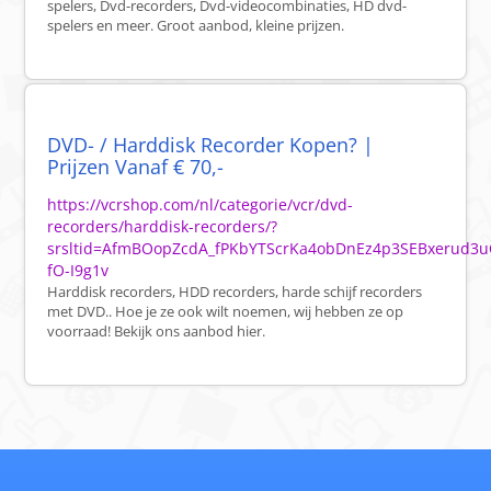
spelers, Dvd-recorders, Dvd-videocombinaties, HD dvd-
spelers en meer. Groot aanbod, kleine prijzen.
DVD- / Harddisk Recorder Kopen? |
Prijzen Vanaf € 70,-
https://vcrshop.com/nl/categorie/vcr/dvd-
recorders/harddisk-recorders/?
srsltid=AfmBOopZcdA_fPKbYTScrKa4obDnEz4p3SEBxerud3u
fO-I9g1v
Harddisk recorders, HDD recorders, harde schijf recorders
met DVD.. Hoe je ze ook wilt noemen, wij hebben ze op
voorraad! Bekijk ons aanbod hier.