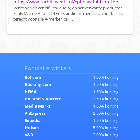
https://www.carhifitwente.nl/opbouw-luidsprekers
Verkoop van car hifi (car audio) en aanverwante producten
zoals Marine Audio, 24 volts audio en meer.... U kunt bij ons
terecht voor alle A-merken car ...
Populaire winkels
Bol.com
1.00% korting
Booking.com
1.50% korting
HEMA
1.50% korting
Holland & Barrett
3.50% korting
Media Markt
1.00% korting
AliExpress
2.50% korting
Expedia
1.50% korting
Nelson
5.00% korting
V&D
2.00% korting