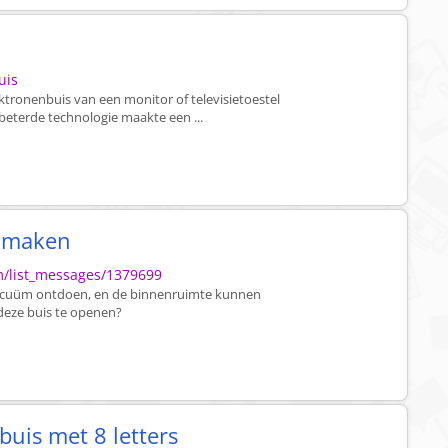
uis
ktronenbuis van een monitor of televisietoestel
eterde technologie maakte een ...
enmaken
um/list_messages/1379699
 vacuüm ontdoen, en de binnenruimte kunnen
deze buis te openen?
uis met 8 letters