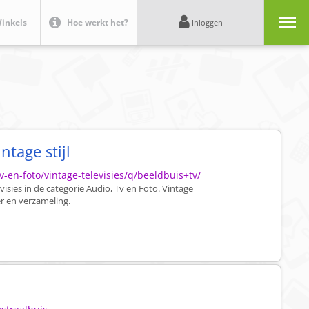
Menu
inkels
Hoe werkt het?
Inloggen
ntage stijl
v-en-foto/vintage-televisies/q/beeldbuis+tv/
isies in de categorie Audio, Tv en Foto. Vintage
r en verzameling.