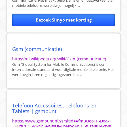
communicatie. Het maakt bellen, sms'en en dataverkeer via
mobiele telefoons wereldwijd mogelijk ...
Bezoek Simyo met korting
Gsm (communicatie)
https://nl.wikipedia.org/wiki/Gsm_(communicatie)
Gsm (Global System for Mobile Communications) is een
internationale standaard voor digitale mobiele telefonie. Het
werd begin jaren negentig ingevoerd als ...
Telefoon Accessoires, Telefoons en
Tablets | gsmpunt
https://www.gsmpunt.nl/?srsltid=AfmBOoo1H-Doa-
a4kJ7L3lNuKuRCpHNPBEgLDNDCAPfUeRiSNELNKDIP