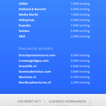
HEMA
1.50% korting
Holland & Barrett
3.50% korting
Media Markt
1.00% korting
AliExpress
2.50% korting
Expedia
1.50% korting
Nelson
5.00% korting
V&D
2.00% korting
Nieuwste winkels
Dutchprivatetours.com
3.50% korting
Crossinglodges.com
3.50% korting
Greatlife.nl
3.50% korting
Iluminabenelux.com
3.50% korting
Monniez.nl
0.75% korting
Nordicadventures.nl
2.25% korting
HOE WERKT HET?
|
ALGEMENE VOORWAARDEN
|