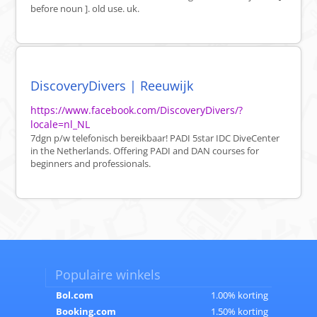
before noun ]. old use. uk.
DiscoveryDivers | Reeuwijk
https://www.facebook.com/DiscoveryDivers/?
locale=nl_NL
7dgn p/w telefonisch bereikbaar! PADI 5star IDC DiveCenter
in the Netherlands. Offering PADI and DAN courses for
beginners and professionals.
Populaire winkels
Bol.com
1.00% korting
Booking.com
1.50% korting